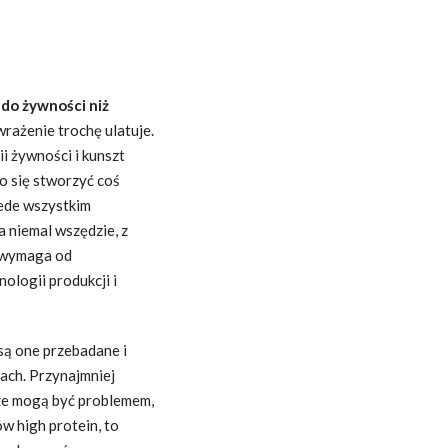
do żywności niż
wrażenie trochę ulatuje.
i żywności i kunszt
o się stworzyć coś
ede wszystkim
ka niemal wszędzie, z
, wymaga od
ologii produkcji i
, są one przebadane i
ach. Przynajmniej
ze mogą być problemem,
ów high protein, to