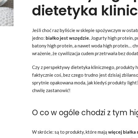
dietetyka klin
Jeśli choć raz byliście w sklepie spożywczym w ostatn
jedno:
białko jest wszędzie
. Jogurty high protein, p
batony high protein, a nawet woda high protein… c
wrażenie, że cywilizacja cudem przetrwała bez dodat
Czy z perspektywy dietetyka klinicznego, produkty h
faktycznie coś, bez czego trudno jest dzisiaj zbilans
sprytnie opakowana moda, jak kiedyś produkty light
chwilę zastanowić!
O co w ogóle chodzi z tym hi
W skrócie: są to produkty, które mają
więcej białka 