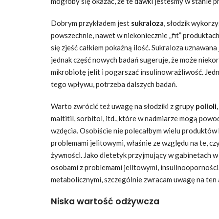
mogłoby się okazać, że te dawki jesteśmy w stanie p
Dobrym przykładem jest
sukraloza
, słodzik wykorz
powszechnie, nawet w niekoniecznie „fit” produktach
się zjeść całkiem pokaźną ilość. Sukraloza uznawana 
jednak część nowych badań sugeruje, że może nieko
mikrobiotę jelit i pogarszać insulinowrażliwość. Je
tego wpływu, potrzeba dalszych badań.
Warto zwrócić też uwagę na słodziki z grupy
polioli
maltitil, sorbitol, itd., które w nadmiarze mogą pow
wzdęcia. Osobiście nie polecałbym wielu produktów
problemami jelitowymi, właśnie ze względu na te, cz
żywności. Jako dietetyk przyjmujący w gabinetach w
osobami z problemami jelitowymi, insulinoopornośc
metabolicznymi, szczególnie zwracam uwagę na ten 
Niska wartość odżywcza