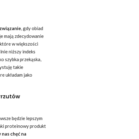
ozwiązanie
, gdy obiad
sje mają zdecydowanie
(które w większości
lnie niższy indeks
ako szybka przekąska,
stuję takie
óre układam jako
yrzutów
awsze będzie lepszym
taki proteinowy produkt
 nas chęć na