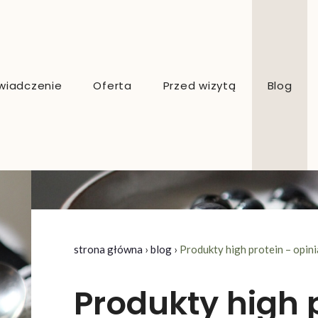
wiadczenie
Oferta
Przed wizytą
Blog
Dietetyk kliniczny online
Dietetyk sportowy online
strona główna
›
blog
›
Produkty high protein – opini
Konsultacje dietetyczne Kraków
Dieta indywidualna
Produkty high p
Analiza składu ciała