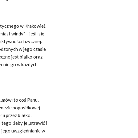
tetycznego w Krakowie),
iast windy” – jeśli się
aktywności fizycznej.
dzonych w jego czasie
eczne jest białko oraz
czenie go w każdych
 „mówi to coś Panu,
enezie poposiłkowej
i przez białko.
tego, żeby je „strawić i
ze jego uwzględnianie w