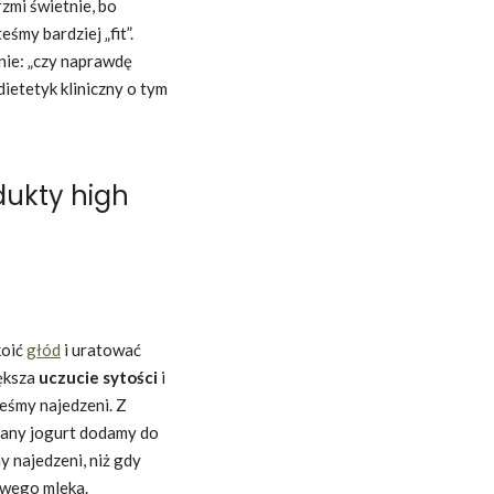
zmi świetnie, bo
eśmy bardziej „fit”.
nie: „czy naprawdę
 dietetyk kliniczny o tym
dukty high
koić
głód
i uratować
iększa
uczucie sytości
i
teśmy najedzeni. Z
niany jogurt dodamy do
 najedzeni, niż gdy
owego mleka.