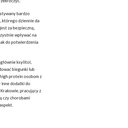
rzekroczyć.
ystywany bardzo
, którego dziennie da
jest za bezpieczną,
rzystnie wpływać na
dnak do potwierdzenia
, głównie ksylitol,
odować biegunki lub
 high protein osobom z
y inne dodatki do
 Krakowie, pracujący z
ią czy chorobami
aspekt.