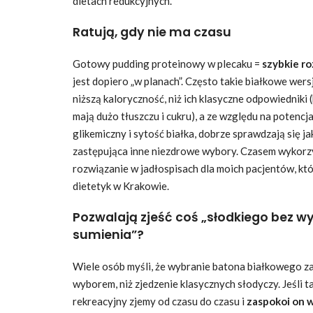
dietach redukcyjnych.
Ratują, gdy nie ma czasu
Gotowy pudding proteinowy w plecaku =
szybkie r
jest dopiero „w planach”. Często takie białkowe wer
niższą kaloryczność, niż ich klasyczne odpowiedniki 
mają dużo tłuszczu i cukru), a ze względu na potencja
glikemiczny i sytość białka, dobrze sprawdzają się j
zastępująca inne niezdrowe wybory. Czasem wykorzy
rozwiązanie w jadłospisach dla moich pacjentów, kt
dietetyk w Krakowie.
Pozwalają zjeść coś „słodkiego bez w
sumienia”?
Wiele osób myśli, że wybranie batona białkowego z
wyborem, niż zjedzenie klasycznych słodyczy. Jeśli 
rekreacyjny zjemy od czasu do czasu i
zaspokoi on w