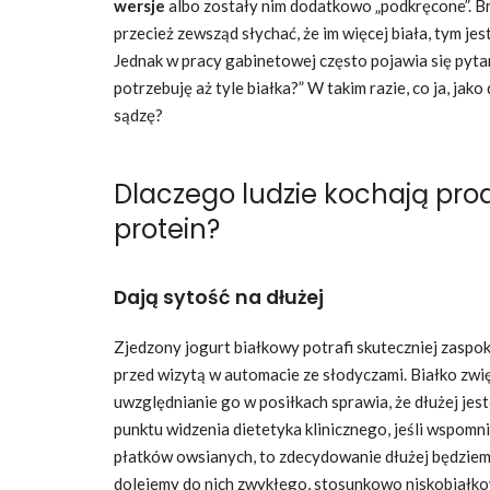
wersje
albo zostały nim dodatkowo „podkręcone”. Br
przecież zewsząd słychać, że im więcej biała, tym jest
Jednak w pracy gabinetowej często pojawia się pyta
potrzebuję aż tyle białka?” W takim razie, co ja, jako
sądzę?
Dlaczego ludzie kochają pro
protein?
Dają sytość na dłużej
Zjedzony jogurt białkowy potrafi skuteczniej zaspo
przed wizytą w automacie ze słodyczami. Białko zw
uwzględnianie go w posiłkach sprawia, że dłużej jes
punktu widzenia dietetyka klinicznego, jeśli wspom
płatków owsianych, to zdecydowanie dłużej będziemy
dolejemy do nich zwykłego, stosunkowo niskobiałk