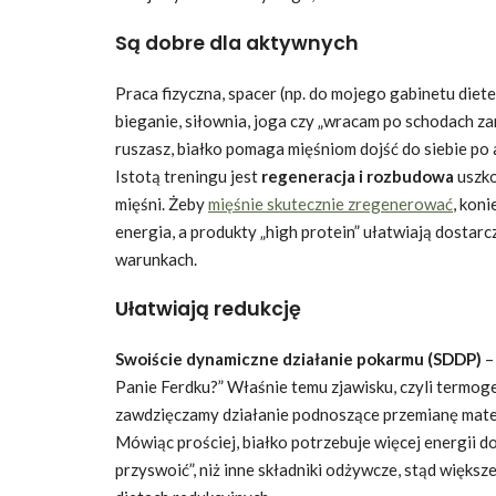
Są dobre dla aktywnych
Praca fizyczna, spacer (np. do mojego gabinetu die
bieganie, siłownia, joga czy „wracam po schodach zam
ruszasz, białko pomaga mięśniom dojść do siebie po 
Istotą treningu jest
regeneracja i rozbudowa
uszko
mięśni. Żeby
mięśnie skutecznie zregenerować
, koni
energia, a produkty „high protein” ułatwiają dostar
warunkach.
Ułatwiają redukcję
Swoiście dynamiczne działanie pokarmu (SDDP)
–
Panie Ferdku?” Właśnie temu zjawisku, czyli termog
zawdzięczamy działanie podnoszące przemianę materi
Mówiąc prościej, białko potrzebuje więcej energii do 
przyswoić”, niż inne składniki odżywcze, stąd więks