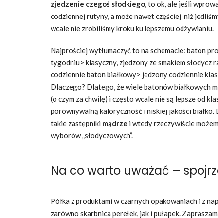
zjedzenie czegoś słodkiego
, to ok, ale jeśli wpr
codziennej rutyny, a może nawet częściej, niż jedliś
wcale nie zrobiliśmy kroku ku lepszemu odżywianiu.
Najprościej wytłumaczyć to na schemacie: baton pr
tygodniu> klasyczny, zjedzony ze smakiem słodycz 
codziennie baton białkowy> jedzony codziennie klas
Dlaczego? Dlatego, że wiele batonów białkowych m
(o czym za chwilę) i często wcale nie są lepsze od kl
porównywalną kaloryczność i niskiej jakości białko
takie zastępniki
mądrze
i wtedy rzeczywiście może
wyborów „słodyczowych”.
Na co warto uważać – spojrze
Półka z produktami w czarnych opakowaniach i z nap
zarówno skarbnica perełek, jak i pułapek. Zapraszam