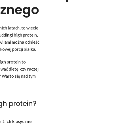
icznego
ich latach, to wiecie
uddingi high protein,
hwilami można odnieść
kowej porcji białka.
igh protein to
ować dietę, czy raczej
? Warto się nad tym
gh protein?
niż ich klasyczne