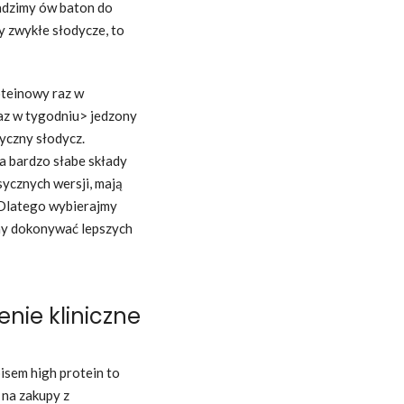
owadzimy ów baton do
my zwykłe słodycze, to
oteinowy raz w
raz w tygodniu> jedzony
yczny słodycz.
a bardzo słabe składy
asycznych wersji, mają
. Dlatego wybierajmy
my dokonywać lepszych
nie kliniczne
isem high protein to
 na zakupy z