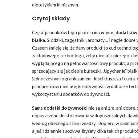
dietetykiem klinicznym.
Czytaj składy
Część produktów high protein ma
więcej dodatków 
białka
. Słodziki, zagęstniki, aromaty… i nagle dobre 
Czasem śmieję się, że dany produkt to cud technologi
zakładowego technologa, żeby niemal z niczego, dał
wyglądającego na pełnowartościowy produkt, a prz
sprzedający się jak ciepłe bułeczki. „Upychanie” biał
jednoczesnym ograniczaniem ilości tłuszczu i cukru
producentów niemałej kreatywności w doborze techn
wykorzystaniu dodatków do żywności.
Same
dodatki do żywności
nie są ani złe, ani dobre
dopuszczone do stosowania w dopuszczalnych dawk
według obecnego stanu wiedzy. Dopiero w nadmiar
a jeśli dziennie spożywalibyśmy kilka takich produkt