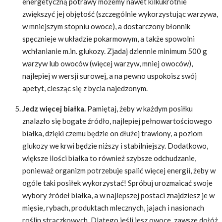
energetyczną potrawy możemy nawet kilkukrotnie
zwiększyć jej objętość (szczególnie wykorzystując warzywa,
w mniejszym stopniu owoce), a dostarczony błonnik
spęcznieje w układzie pokarmowym, a także spowolni
wchłanianie m.in. glukozy. Zjadaj dziennie minimum 500 g
warzyw lub owoców (więcej warzyw, mniej owoców),
najlepiej w wersji surowej, a na pewno uspokoisz swój
apetyt, ciesząc się z bycia najedzonym.
Jedz więcej białka.
Pamiętaj, żeby w każdym posiłku
znalazło się bogate źródło, najlepiej pełnowartościowego
białka, dzięki czemu będzie on dłużej trawiony, a poziom
glukozy we krwi będzie niższy i stabilniejszy. Dodatkowo,
większe ilości białka to również szybsze odchudzanie,
ponieważ organizm potrzebuje spalić więcej energii, żeby w
ogóle taki posiłek wykorzystać! Spróbuj urozmaicać swoje
wybory źródeł białka, a w najlepszej postaci znajdziesz je w
mięsie, rybach, produktach mlecznych, jajach i nasionach
roślin strączkowych. Dlatego jeśli jesz owoce, zawsze dołóż