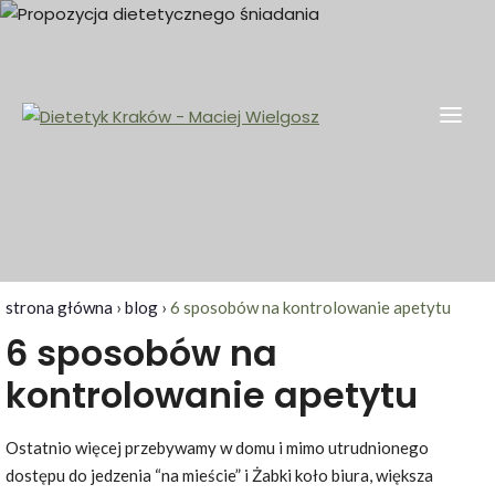
Skip
to
content
Dietetyk Kraków – Maciej Wielgosz
Dietetyk kliniczny, odchudzanie, Kraków i okolice
strona główna
›
blog
›
6 sposobów na kontrolowanie apetytu
6 sposobów na
kontrolowanie apetytu
Ostatnio więcej przebywamy w domu i mimo utrudnionego
dostępu do jedzenia “na mieście” i Żabki koło biura, większa