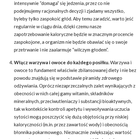
intensywnie “domaga” się jedzenia, przez co nie
podejmujemy racjonalnych decyzji i zjadamy wszystko,
byleby tylko zaspokoić głód. Aby temu zaradzić, warto jeść
regularnie w ciągu dnia, dzięki czemu nasze
zapotrzebowanie kaloryczne będzie w znacznym procencie
zaspokojone, a organizm nie będzie obawiać się o swoje
przetrwanie i nie zaalarmuje “wilczym głodem”.
Włącz warzywa i owoce do każdego posiłku.
Warzywa i
owoce to fundament właściwie zbilansowanej diety i nie bez
powodu znajdują się w podstawie piramidy zdrowego
odżywiania. Oprócz niezaprzeczalnych zalet wynikających z
obecności w nich całej gamy witamin, składników
mineralnych, przeciwutleniaczy i substancji bioaktywnych,
tak w kontekście kontroli apetytu i wywoływania uczucia
sytości mogą poszczycić się dużą objętością przy niskiej
kaloryczności (m.in. przez zawartość wody) i obecnością
błonnika pokarmowego. Nieznacznie zwiększając wartość