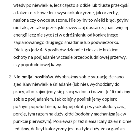
wtedy po niewielkie, lecz często słodkie lub tłuste przekąski,
a także te zdrowe lecz wysokokaloryczne, jak orzechy,
nasiona czy owoce suszone. Nie byłby to wielki błąd, gdyby
nie fakt, że takie przekąski zazwyczaj dostarczą nam więcej
energii lecz nie sytości w odróżnieniu od konkretnego i
zaplanowanego drugiego śniadanie lub podwieczorku.
Dlatego jedz 4-5 posiłków dziennie i ciesz się brakiem
ochoty na podjadanie w czasie przedpołudniowej przerwy,
czy popołudniowej kawy.
Nie omijaj posiłków.
Wyobraźmy sobie sytuację, że rano
zjedliśmy niewielkie śniadanie (lub nie), wychodzimy do
pracy, albo zajmujemy się pracą w domu i nawet jeśli radzimy
sobie z podjadaniem, tak kolejny posiłek jemy dopiero
późnym popołudniem, najlepiej obfitą i wysokokaloryczną
porcję, tym razem na duży głód (podobny mechanizm jak w
punkcie pierwszym). Ponieważ przez niemal cały dzień nic nie
jedliśmy, deficyt kaloryczny jest na tyle duży, że organizm