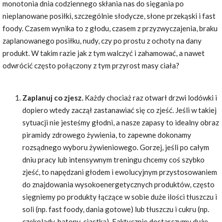
monotonia dnia codziennego skłania nas do sięgania po
nieplanowane posiłki, szczególnie słodycze, słone przekąski i fast
foody. Czasem wynika to z głodu, czasem z przyzwyczajenia, braku
zaplanowanego posiłku, nudy, czy po prostu z ochoty na dany
produkt. W takim razie jak z tym walczyć i zahamować, a nawet
odwrócić często połączony z tym przyrost masy ciała?
Zaplanuj co zjesz.
Każdy chociaż raz otwarł drzwi lodówki i
dopiero wtedy zaczął zastanawiać się co zjeść. Jeśli w takiej
sytuacji nie jesteśmy głodni, a nasze zapasy to idealny obraz
piramidy zdrowego żywienia, to zapewne dokonamy
rozsądnego wyboru żywieniowego. Gorzej, jeśli po całym
dniu pracy lub intensywnym treningu chcemy coś szybko
zjeść, to napędzani głodem i ewolucyjnym przystosowaniem
do znajdowania wysokoenergetycznych produktów, często
sięgniemy po produkty łączące w sobie duże ilości tłuszczu i
soli (np. fast foody, dania gotowe) lub tłuszczu i cukru (np.
czekolady, batony, ciastka). Faktycznie dostarczymy duże