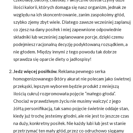
ilości kalorii, których domaga się nasz organizm, jednak ze
względu na ich skoncentrowanie, zanim zaspokoimy głód,
szybko zjemy zbyt wiele. Dlatego zawsze wcześniej zaplanuj
co zjesz na dany posiłek i miej zapewnione odpowiednie
składniki lub wcześniej zaplanowane porcje, dzięki czemu
podejmiesz racjonalną decyzję podyktowaną rozsądkiem, a
nie głodem. Między innymi z tego powodu tak dobrze
sprawdza się oparcie diety o jadłospisy!
Jedz więcej posiłków.
Reklama pewnego serka
homogenizowanego (który akurat nie polecam jako świetnej
przekąski, lepszym wyborem będzie produkt z mniejszą
ilością cukru) rozpromowała pojęcie “małego głoda”.
Chociaż w prawdziwym życiu nie musimy walczyć z jego
żółtą personifikacją, tak samo pojęcie świetnie oddaje stan,
kiedy już trochę jesteśmy głodni, ale nie jest to jeszcze czas
na duży, konkretny posiłek. Nie każdy lubi lub jest w stanie
przetrzymać ten mały głód, przez co odruchowo sięgamy