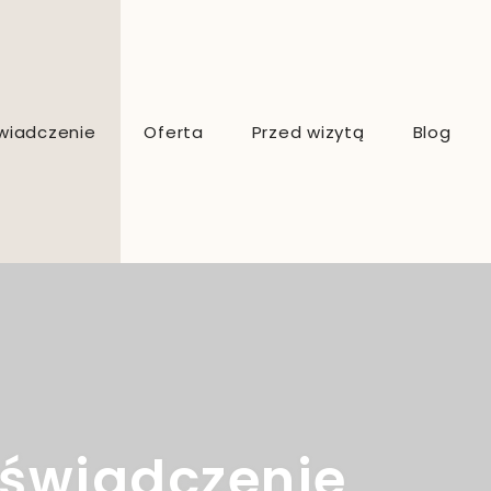
wiadczenie
Oferta
Przed wizytą
Blog
Dietetyk kliniczny online
Dietetyk sportowy online
Konsultacje dietetyczne Kraków
Dieta indywidualna
oświadczenie
Analiza składu ciała