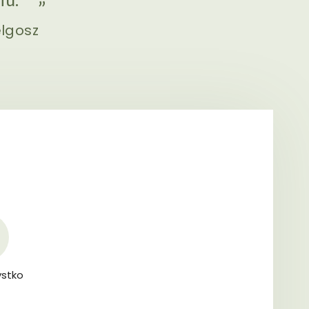
elgosz
stko