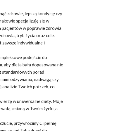
nąć zdrowie, lepszą kondycję czy
rakowie specjalizuję się w
h pacjentów w poprawie zdrowia,
drowia, tryb życia oraz cele.
st zawsze indywidualne i
ompleksowe podejście do
ym, aby dieta była dopasowana nie
ócz standardowych porad
niami odżywiania, nadwagą czy
 analizie Twoich potrzeb, co
 wierzę w uniwersalne diety. Moje
 trwałą zmianą w Twoim życiu, a
zucie, przywrócimy Ci pełnię
rzymy przed Tobą drzwi do