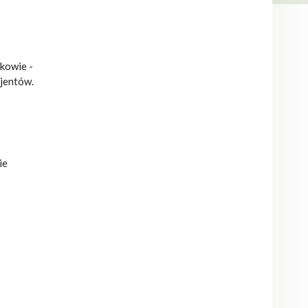
kowie -
cjentów.
ie