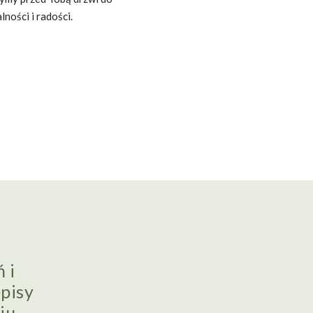
ności i radości.
 i
pisy
iu.