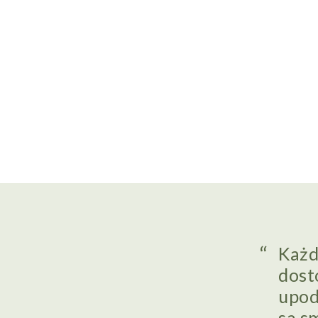
Każd
dost
upod
są s