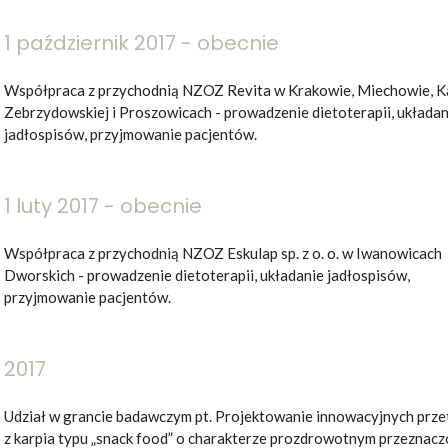
1 październik 2017 - obecnie
Współpraca z przychodnią NZOZ Revita w Krakowie, Miechowie, K
Zebrzydowskiej i Proszowicach - prowadzenie dietoterapii, układan
jadłospisów, przyjmowanie pacjentów.
1 luty 2017 - obecnie
Współpraca z przychodnią NZOZ Eskulap sp. z o. o. w Iwanowicach
Dworskich - prowadzenie dietoterapii, układanie jadłospisów,
przyjmowanie pacjentów.
2017
Udział w grancie badawczym pt. Projektowanie innowacyjnych prz
z karpia typu „snack food” o charakterze prozdrowotnym przeznac