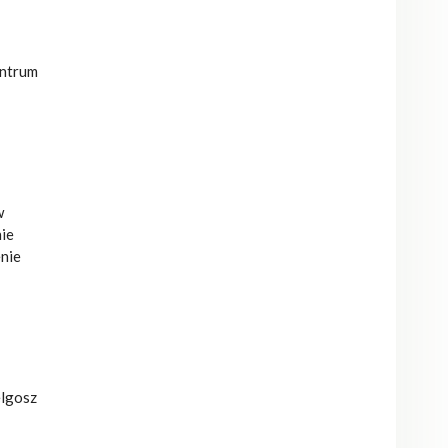
entrum
w
nie
enie
elgosz