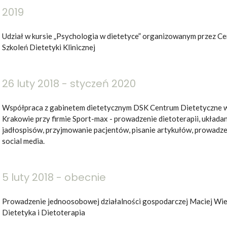
2019
Udział w kursie „Psychologia w dietetyce” organizowanym przez C
Szkoleń Dietetyki Klinicznej
26 luty 2018 - styczeń 2020
Współpraca z gabinetem dietetycznym DSK Centrum Dietetyczne 
Krakowie przy firmie Sport-max - prowadzenie dietoterapii, układa
jadłospisów, przyjmowanie pacjentów, pisanie artykułów, prowadz
social media.
5 luty 2018 - obecnie
Prowadzenie jednoosobowej działalności gospodarczej Maciej Wi
Dietetyka i Dietoterapia