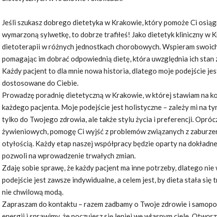
Jeśli szukasz dobrego dietetyka w Krakowie, który pomoże Ci osiąg
wymarzoną sylwetkę, to dobrze trafiłeś! Jako dietetyk kliniczny w K
dietoterapii w różnych jednostkach chorobowych. Wspieram swoic
pomagając im dobrać odpowiednią dietę, która uwzględnia ich stan z
Każdy pacjent to dla mnie nowa historia, dlatego moje podejście je
dostosowane do Ciebie.
Prowadzę poradnię dietetyczną w Krakowie, w której stawiam na k
każdego pacjenta. Moje podejście jest holistyczne – zależy mi na t
tylko do Twojego zdrowia, ale także stylu życia i preferencji. Opr
żywieniowych, pomogę Ci wyjść z problemów związanych z zaburze
otyłością. Każdy etap naszej współpracy będzie oparty na dokładnej
pozwoli na wprowadzenie trwałych zmian.
Zdaję sobie sprawę, że każdy pacjent ma inne potrzeby, dlatego nie
podejście jest zawsze indywidualne, a celem jest, by dieta stała się
nie chwilową modą.
Zapraszam do kontaktu – razem zadbamy o Twoje zdrowie i samopoc
energii i sprawimy, że poczujesz się lepiej we własnym ciele. Otwo