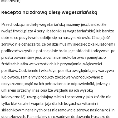
mlecznych).
Recepta na zdrową dietę wegetariańską
Przechodząc na dietę wegetariańską możemy jeść bardzo źle
(wciąż frytki, pizza 4 sery i batoniki są wegetariańskie) lub bardzo
dobrze co pozytywnie odbije się na naszym zdrowiu. Chcąc jeść
zdrowo nie oznacza to, że od dziś musimy siedzieć z kalkulatorem i
podliczać wszystkie potencjalnie brakujące składniki odżywcze, po
prostu powinniśmy jeść urozmaicenie, kolorowo i pamiętać o
źródłach białka we wszystkich lub przynajmniej większości
posiłków. Codziennie i w każdym posiłku uwzględniajmy warzywa
lub owoce, zamieńmy produkty zbożowe wyprodukowane z
oczyszczonej mąki na ich pełnoziarniste odpowiedniki, jedzmy z
umiarem orzechy i nasiona (ze względu na ich wysoką
kaloryczność), uwzględniajmy mleko i przetwory jako źródło nie
tylko białka, ale i wapnia, jaja dla ich bogactwa witamin i
składników mineralnych oraz niesamowicie zdrowe nasiona roślin
strączkowych. Pamiętajmy o rozsądnym dodawaniu tłuszczu do