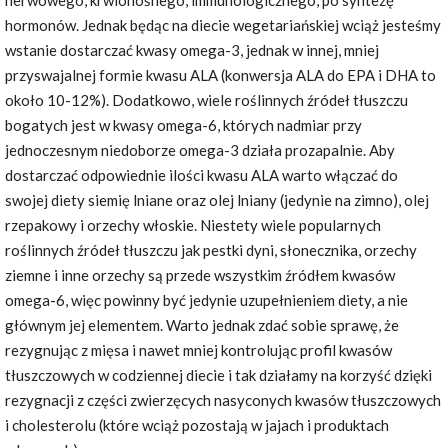
nerwowego, krwionośnego, immunologicznego, po syntezę
hormonów. Jednak będąc na diecie wegetariańskiej wciąż jesteśmy
wstanie dostarczać kwasy omega-3, jednak w innej, mniej
przyswajalnej formie kwasu ALA (konwersja ALA do EPA i DHA to
około 10-12%). Dodatkowo, wiele roślinnych źródeł tłuszczu
bogatych jest w kwasy omega-6, których nadmiar przy
jednoczesnym niedoborze omega-3 działa prozapalnie. Aby
dostarczać odpowiednie ilości kwasu ALA warto włączać do
swojej diety siemię lniane oraz olej lniany (jedynie na zimno), olej
rzepakowy i orzechy włoskie. Niestety wiele popularnych
roślinnych źródeł tłuszczu jak pestki dyni, słonecznika, orzechy
ziemne i inne orzechy są przede wszystkim źródłem kwasów
omega-6, więc powinny być jedynie uzupełnieniem diety, a nie
głównym jej elementem. Warto jednak zdać sobie sprawę, że
rezygnując z mięsa i nawet mniej kontrolując profil kwasów
tłuszczowych w codziennej diecie i tak działamy na korzyść dzięki
rezygnacji z części zwierzęcych nasyconych kwasów tłuszczowych
i cholesterolu (które wciąż pozostają w jajach i produktach