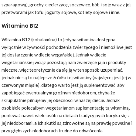
szparagową), grochy, ciecierzycę, soczewicę, bób i soję wraz z jej
przetworami jak tofu, jogurty sojowe, kotlety sojowe i inne.
Witamina B12
Witamina B12 (kobalamina) to jedyna witamina dostępna
wyłącznie w żywności pochodzenia zwierzęcego i niemożliwe jest
jej dostarczenie w diecie wegańskiej. Jednak w diecie
wegetariańskiej wciąż pozostają nam zwierzęce jaja i produkty
mleczne, więc teoretycznie da się ją w ten sposób uzupełniać,
jednak nie są to najlepsze źródła tej witaminy (najwięcej jest jej w
czerwonym mięsie), dlatego warto jest ją suplementować, aby
zapobiegać ewentualnym groźnym niedoborom, chyba że
skrupulatnie pilnujemy jej obecności w naszej diecie. Jednak
osobiście polecałbym wegetarianom suplementację tą witaminą,
ponieważ nawet wiele osób na dietach tradycyjnych boryka się z
jej niedoborami, a ich skutki są zdrowotne są na prawdę poważne i
przy głębszych niedoborach trudne do odwrócenia.