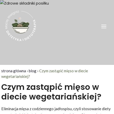
Skip
to
content
Dietetyk Kraków – Maciej Wielgosz
Dietetyk kliniczny, odchudzanie, Kraków i okolice
strona główna
›
blog
›
Czym zastąpić mięso w diecie
wegetariańskiej?
Czym zastąpić mięso w
diecie wegetariańskiej?
Eliminacja mięsa z codziennego jadłospisu, czyli stosowanie diety