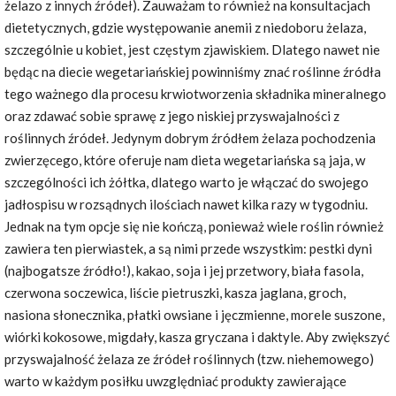
żelazo z innych źródeł). Zauważam to również na konsultacjach
dietetycznych, gdzie występowanie anemii z niedoboru żelaza,
szczególnie u kobiet, jest częstym zjawiskiem. Dlatego nawet nie
będąc na diecie wegetariańskiej powinniśmy znać roślinne źródła
tego ważnego dla procesu krwiotworzenia składnika mineralnego
oraz zdawać sobie sprawę z jego niskiej przyswajalności z
roślinnych źródeł. Jedynym dobrym źródłem żelaza pochodzenia
zwierzęcego, które oferuje nam dieta wegetariańska są jaja, w
szczególności ich żółtka, dlatego warto je włączać do swojego
jadłospisu w rozsądnych ilościach nawet kilka razy w tygodniu.
Jednak na tym opcje się nie kończą, ponieważ wiele roślin również
zawiera ten pierwiastek, a są nimi przede wszystkim: pestki dyni
(najbogatsze źródło!), kakao, soja i jej przetwory, biała fasola,
czerwona soczewica, liście pietruszki, kasza jaglana, groch,
nasiona słonecznika, płatki owsiane i jęczmienne, morele suszone,
wiórki kokosowe, migdały, kasza gryczana i daktyle. Aby zwiększyć
przyswajalność żelaza ze źródeł roślinnych (tzw. niehemowego)
warto w każdym posiłku uwzględniać produkty zawierające