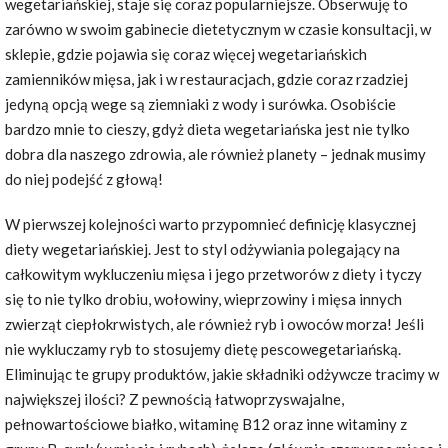
wegetariańskiej, staje się coraz popularniejsze. Obserwuję to
zarówno w swoim gabinecie dietetycznym w czasie konsultacji, w
sklepie, gdzie pojawia się coraz więcej wegetariańskich
zamienników mięsa, jak i w restauracjach, gdzie coraz rzadziej
jedyną opcją wege są ziemniaki z wody i surówka. Osobiście
bardzo mnie to cieszy, gdyż dieta wegetariańska jest nie tylko
dobra dla naszego zdrowia, ale również planety – jednak musimy
do niej podejść z głową!
W pierwszej kolejności warto przypomnieć definicję klasycznej
diety wegetariańskiej. Jest to styl odżywiania polegający na
całkowitym wykluczeniu mięsa i jego przetworów z diety i tyczy
się to nie tylko drobiu, wołowiny, wieprzowiny i mięsa innych
zwierząt ciepłokrwistych, ale również ryb i owoców morza! Jeśli
nie wykluczamy ryb to stosujemy dietę pescowegetariańską.
Eliminując te grupy produktów, jakie składniki odżywcze tracimy w
największej ilości? Z pewnością łatwoprzyswajalne,
pełnowartościowe białko, witaminę B12 oraz inne witaminy z