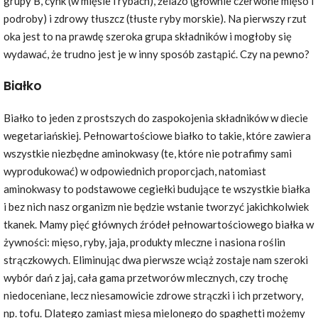
grupy B, cynk (w mięsie i rybach), żelazo (głównie czerwone mięso i
podroby) i zdrowy tłuszcz (tłuste ryby morskie). Na pierwszy rzut
oka jest to na prawdę szeroka grupa składników i mogłoby się
wydawać, że trudno jest je w inny sposób zastąpić. Czy na pewno?
Białko
Białko to jeden z prostszych do zaspokojenia składników w diecie
wegetariańskiej. Pełnowartościowe białko to takie, które zawiera
wszystkie niezbędne aminokwasy (te, które nie potrafimy sami
wyprodukować) w odpowiednich proporcjach, natomiast
aminokwasy to podstawowe cegiełki budujące te wszystkie białka
i bez nich nasz organizm nie będzie wstanie tworzyć jakichkolwiek
tkanek. Mamy pięć głównych źródeł pełnowartościowego białka w
żywności: mięso, ryby, jaja, produkty mleczne i nasiona roślin
strączkowych. Eliminując dwa pierwsze wciąż zostaje nam szeroki
wybór dań z jaj, cała gama przetworów mlecznych, czy trochę
niedoceniane, lecz niesamowicie zdrowe strączki i ich przetwory,
np. tofu. Dlatego zamiast mięsa mielonego do spaghetti możemy