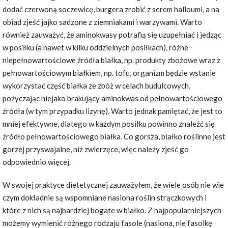
dodać czerwoną soczewicę, burgera zrobić z serem halloumi, a na
obiad zjeść jajko sadzone z ziemniakami i warzywami. Warto
również zauważyć, że aminokwasy potrafią się uzupełniać i jedząc
w posiłku (a nawet w kilku oddzielnych posiłkach), różne
niepełnowartościowe źródła białka, np. produkty zbożowe wraz z
pełnowartościowym białkiem, np. tofu, organizm będzie wstanie
wykorzystać część białka ze zbóż w celach budulcowych,
pożyczając niejako brakujący aminokwas od pełnowartościowego
źródła (w tym przypadku lizynę). Warto jednak pamiętać, że jest to
mniej efektywne, dlatego w każdym posiłku powinno znaleźć się
źródło pełnowartościowego białka. Co gorsza, białko roślinne jest
gorzej przyswajalne, niż zwierzęce, więc należy zjeść go
odpowiednio więcej.
W swojej praktyce dietetycznej zauważyłem, że wiele osób nie wie
czym dokładnie są wspomniane nasiona roślin strączkowych i
które z nich są najbardziej bogate w białko. Z najpopularniejszych
możemy wymienić różnego rodzaju fasole (nasiona, nie fasolkę