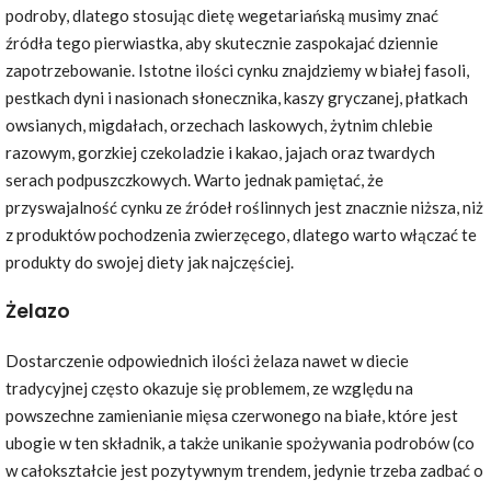
podroby, dlatego stosując dietę wegetariańską musimy znać
źródła tego pierwiastka, aby skutecznie zaspokajać dziennie
zapotrzebowanie. Istotne ilości cynku znajdziemy w białej fasoli,
pestkach dyni i nasionach słonecznika, kaszy gryczanej, płatkach
owsianych, migdałach, orzechach laskowych, żytnim chlebie
razowym, gorzkiej czekoladzie i kakao, jajach oraz twardych
serach podpuszczkowych. Warto jednak pamiętać, że
przyswajalność cynku ze źródeł roślinnych jest znacznie niższa, niż
z produktów pochodzenia zwierzęcego, dlatego warto włączać te
produkty do swojej diety jak najczęściej.
Żelazo
Dostarczenie odpowiednich ilości żelaza nawet w diecie
tradycyjnej często okazuje się problemem, ze względu na
powszechne zamienianie mięsa czerwonego na białe, które jest
ubogie w ten składnik, a także unikanie spożywania podrobów (co
w całokształcie jest pozytywnym trendem, jedynie trzeba zadbać o