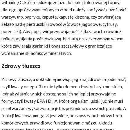
witaminę C, która redukuje żelazo do lepiej tolerowanej formy,
dlatego oprócz wymienionych źródeł należy spożywać duże ilości
warzyw (np. paprykę, kapustę, kapustę kiszoną, czy zawierającą
żelazo natkę pietruszki) i owoców (owoce jagodowe, cytrusy,
porzeczki). Aby poprawić przyswajalność żelaza warto również
unikać popijania posiłków kawą, herbatą oraz czerwonym winem,
które zawierają garbniki i kwas szczawiowy ograniczające
wchłanianie składników mineralnych.
Zdrowy tłuszcz
Zdrowy tłuszcz, a dokładniej mówiąc jego najzdrowsza „odmiana”,
czyli kwasy omega-3 to nie tylko domena tłustych ryb morskich,
jednak właśnie w nich dostępne są ich najlepiej przyswajalne
formy, czyli kwasy EPA i DHA, które organizm ludzki już nie musi
przetwarzać i wykorzystuje je bezpośrednio do swoich potrzeb. A
funkcji kwasów omega-3 jest wiele, począwszy od budowy błon
komórkowych, prawidłowe funkcjonowanie mózgu, układu