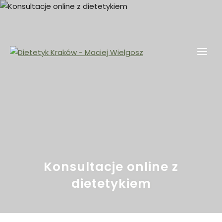
Skip
to
content
Dietetyk Kraków – Maciej Wielgosz
Dietetyk kliniczny, odchudzanie, Kraków i okolice
Konsultacje online z
dietetykiem