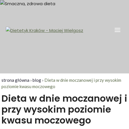
Skip
to
content
Dietetyk Kraków – Maciej Wielgosz
Dietetyk kliniczny, odchudzanie, Kraków i okolice
strona główna
›
blog
›
Dieta w dnie moczanowej i przy wysokim
poziomie kwasu moczowego
Dieta w dnie moczanowej i
przy wysokim poziomie
kwasu moczowego