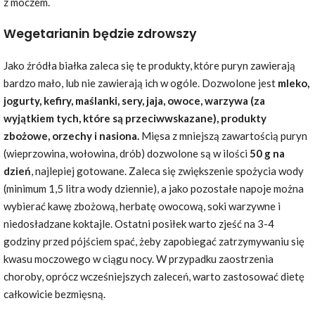
z moczem.
Wegetarianin będzie zdrowszy
Jako źródła białka zaleca się te produkty, które puryn zawierają
bardzo mało, lub nie zawierają ich w ogóle. Dozwolone jest
mleko,
jogurty, kefiry, maślanki, sery, jaja, owoce, warzywa (za
wyjątkiem tych, które są przeciwwskazane), produkty
zbożowe, orzechy i nasiona.
Mięsa z mniejszą zawartością puryn
(wieprzowina, wołowina, drób) dozwolone są w ilości
50 g na
dzień
, najlepiej gotowane. Zaleca się zwiększenie spożycia wody
(minimum 1,5 litra wody dziennie), a jako pozostałe napoje można
wybierać kawę zbożową, herbatę owocową, soki warzywne i
niedosładzane koktajle. Ostatni posiłek warto zjeść na 3-4
godziny przed pójściem spać, żeby zapobiegać zatrzymywaniu się
kwasu moczowego w ciągu nocy. W przypadku zaostrzenia
choroby, oprócz wcześniejszych zaleceń, warto zastosować dietę
całkowicie bezmięsną.