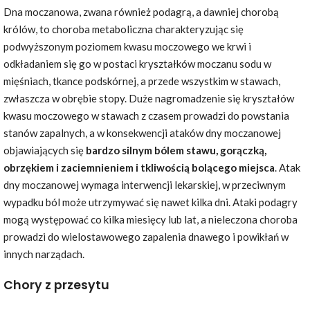
Dna moczanowa, zwana również podagrą, a dawniej chorobą
królów, to choroba metaboliczna charakteryzując się
podwyższonym poziomem kwasu moczowego we krwi i
odkładaniem się go w postaci kryształków moczanu sodu w
mięśniach, tkance podskórnej, a przede wszystkim w stawach,
zwłaszcza w obrębie stopy. Duże nagromadzenie się kryształów
kwasu moczowego w stawach z czasem prowadzi do powstania
stanów zapalnych, a w konsekwencji ataków dny moczanowej
objawiających się
bardzo silnym bólem stawu, gorączką,
obrzękiem i zaciemnieniem i tkliwością bolącego miejsca
. Atak
dny moczanowej wymaga interwencji lekarskiej, w przeciwnym
wypadku ból może utrzymywać się nawet kilka dni. Ataki podagry
mogą występować co kilka miesięcy lub lat, a nieleczona choroba
prowadzi do wielostawowego zapalenia dnawego i powikłań w
innych narządach.
Chory z przesytu