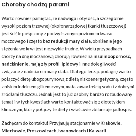
Choroby chodzą parami
Warto również pamiętać, że nadwaga i otyłość, a szczególnie
wysoki poziom trzewnej (okołonarządowej tkanki tłuszczowej)
jest ściśle połączony z podwyższonym poziomem kwasu
moczowego i często bez
redukcji masy ciała
, obniżenie jego
stężenia we krwi jest niezwykle trudne. W wielu przypadkach
chorzy na dnę moczanową chorują również na
insulinooporność,
nadciśnienie, mają zły profil lipidowy
i inne dolegliwości
związane z nadmiarem masy ciała. Dlatego lecząc podagrę warto
połączyć dietę ubogopurynową z dietą niskoenergetyczną, często
z niskim indeksem glikemicznym, mała zawartością sodu i z dobrymi
źródłami tłuszczu. Jednak jest to już osobny, bardzo rozbudowany
temat i w tych kwestiach warto kontaktować się z dietetykiem
klinicznym, który połączy te diety i właściwie zbilansuje jadłospis.
Zachęcam do kontaktu! Przyjmuję stacjonarnie w
Krakowie,
Miechowie, Proszowicach, Iwanowicach i Kalwarii