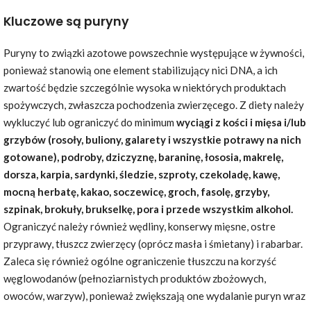
Kluczowe są puryny
Puryny to związki azotowe powszechnie występujące w żywności,
ponieważ stanowią one element stabilizujący nici DNA, a ich
zwartość będzie szczególnie wysoka w niektórych produktach
spożywczych, zwłaszcza pochodzenia zwierzęcego. Z diety należy
wykluczyć lub ograniczyć do minimum
wyciągi z kości i mięsa i/lub
grzybów (rosoły, buliony, galarety i wszystkie potrawy na nich
gotowane), podroby, dziczyznę, baraninę, łososia, makrelę,
dorsza, karpia, sardynki, śledzie, szproty, czekoladę, kawę,
mocną herbatę, kakao, soczewicę, groch, fasolę, grzyby,
szpinak, brokuły, brukselkę, pora i przede wszystkim alkohol.
Ograniczyć należy również wędliny, konserwy mięsne, ostre
przyprawy, tłuszcz zwierzęcy (oprócz masła i śmietany) i rabarbar.
Zaleca się również ogólne ograniczenie tłuszczu na korzyść
węglowodanów (pełnoziarnistych produktów zbożowych,
owoców, warzyw), ponieważ zwiększają one wydalanie puryn wraz