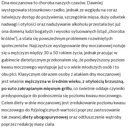
Dna moczanowa to choroba naszych czasów. Dawniej
występowała stosunkowo rzadko, jednak ze względu na coraz
łatwiejszy dostęp do pożywienia, szczególnie mięsa, duży odsetek
nadwagi i otyłości oraz nadużywanie alkoholu przestała być już
ona domeną ludzi bogatych i wysoko sytuowanych (stąd „choroba
królów”), a stała się powszechnym problemem rozwiniętych
społeczeństw. Najczęstsze występowanie dny moczanowej notuje
się u mężczyzn między 30 a 50 rokiem życia, jednak pracując w
gabinecie dietetycznym przekonałem się, że podwyższony poziom
kwasu moczowego występuje już u o wiele młodszych osób i to
obu płci. Klasycznym obrazem osoby z atakiem dny moczanowej
jest właśnie
mężczyzna w średnim wieku, z otyłością brzuszną,
po suto zakrapianym mięsnym grillu
, co świetnie oddaje czynniki
predysponujące do podnoszenia się poziomu kwasu moczowego.
Celem diety w dnie moczanowej jest zredukowanie poziomu kwasu
moczowego do fizjologicznych wartości poprzez zastosowanie
tak zwanej
diety ubogopurynowej
oraz odtłuszczenie wątroby
poprzez redukcję masy ciała.