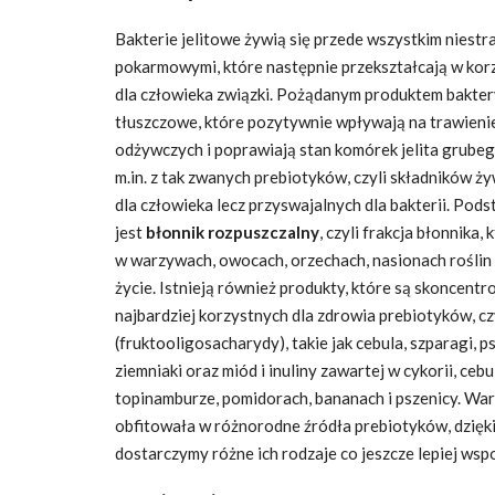
Bakterie jelitowe żywią się przede wszystkim niest
pokarmowymi, które następnie przekształcają w kor
dla człowieka związki. Pożądanym produktem bakte
tłuszczowe, które pozytywnie wpływają na trawieni
odżywczych i poprawiają stan komórek jelita grube
m.in. z tak zwanych prebiotyków, czyli składników 
dla człowieka lecz przyswajalnych dla bakterii. Po
jest
błonnik rozpuszczalny
, czyli frakcja błonnika
w warzywach, owocach, orzechach, nasionach roślin 
życie. Istnieją również produkty, które są skoncen
najbardziej korzystnych dla zdrowia prebiotyków, cz
(fruktooligosacharydy), takie jak cebula, szparagi, p
ziemniaki oraz miód i inuliny zawartej w cykorii, cebu
topinamburze, pomidorach, bananach i pszenicy. War
obfitowała w różnorodne źródła prebiotyków, dzięk
dostarczymy różne ich rodzaje co jeszcze lepiej wsp