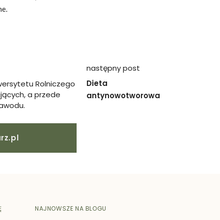
ne.
następny post
Dieta
wersytetu Rolniczego
ających, a przede
antynowotworowa
zawodu.
rz.pl
Ę
NAJNOWSZE NA BLOGU