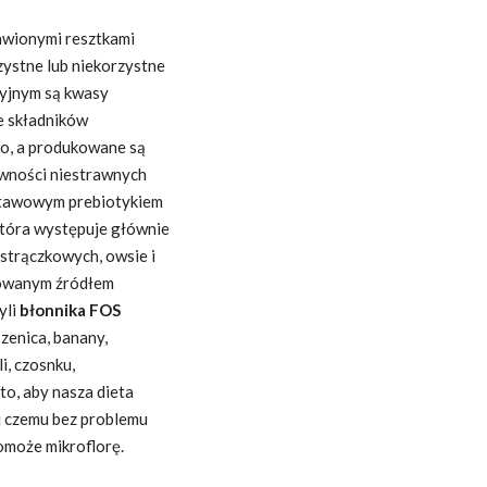
rawionymi resztkami
zystne lub niekorzystne
ryjnym są kwasy
e składników
go, a produkowane są
żywności niestrawnych
dstawowym prebiotykiem
, która występuje głównie
strączkowych, owsie i
trowanym źródłem
yli
błonnika FOS
szenica, banany,
li, czosnku,
to, aby nasza dieta
i czemu bez problemu
omoże mikroflorę.