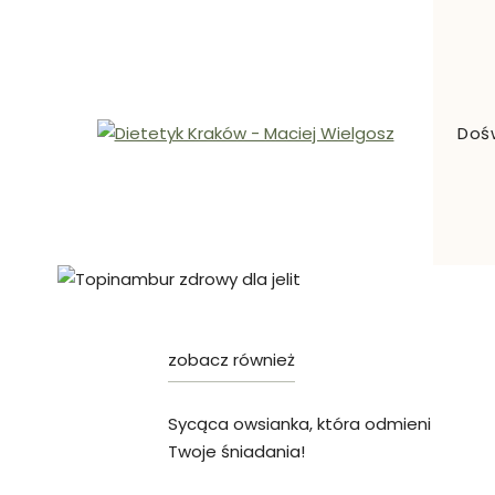
Skip
to
content
Doś
Dietetyk Kraków – Maciej Wielgosz
Dietetyk kliniczny, odchudzanie, Kraków i okolice
Sycąca owsianka, która odmieni
Twoje śniadania!