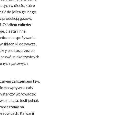
stych w diecie, które
ić do jelita grubego,
 z produkcją gazów,
i. Źródłem
cukrów
e, ciasta i inne
aniczenie spożywania
 w składniki odżywcze,
ukry proste, przez co
a rozwój niekorzystnych
owanych gotowych
ycznymi założeniami tzw.
nie ma wpływ na cały
 Wystarczy wprowadzić
ie na lata. Jeśli jednak
 zapraszamy na
oszowicach, Kalwarii