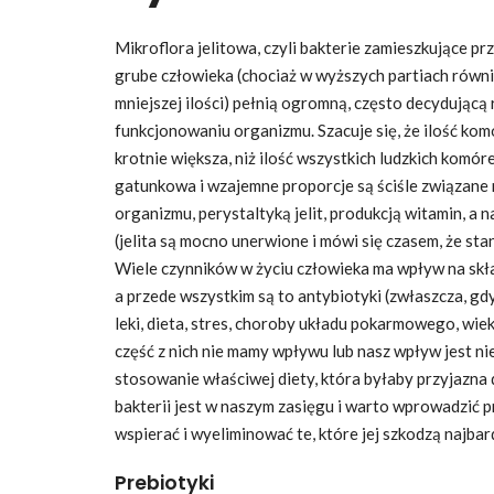
Mikroflora jelitowa, czyli bakterie zamieszkujące pr
grube człowieka (chociaż w wyższych partiach równi
mniejszej ilości) pełnią ogromną, często decydując
funkcjonowaniu organizmu. Szacuje się, że ilość komó
krotnie większa, niż ilość wszystkich ludzkich komór
gatunkowa i wzajemne proporcje są ściśle związane 
organizmu, perystaltyką jelit, produkcją witamin, 
(jelita są mocno unerwione i mówi się czasem, że st
Wiele czynników w życiu człowieka ma wpływ na skład
a przede wszystkim są to antybiotyki (zwłaszcza, gd
leki, dieta, stres, choroby układu pokarmowego, wiek
część z nich nie mamy wpływu lub nasz wpływ jest nie
stosowanie właściwej diety, która byłaby przyjazna 
bakterii jest w naszym zasięgu i warto wprowadzić p
wspierać i wyeliminować te, które jej szkodzą najbard
Prebiotyki