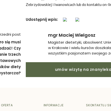
Zebrzydowskiej i Iwanowicach lub do kontaktu on-li
Udostępnij wpis:
Nawigacja
rzedni post
mgr Maciej Wielgosz
wpisu
o się musi
Magister dietetyki, absolwent Uni
w Krakowie i wielu kursów doszkal
adzać! Czy
wszystkim pasjonatem swojego 
nie trzech
stawowych
ików diety
umów wizytę na znanyleka
wystarcza?
OFERTA
INFORMACJE
SKONTAKTUJ SI