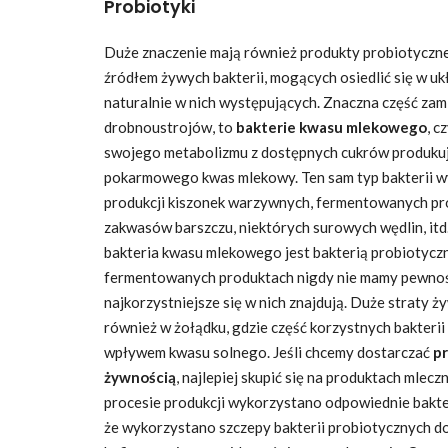
Probiotyki
Duże znaczenie mają również produkty probiotyczne, 
źródłem żywych bakterii, mogących osiedlić się w u
naturalnie w nich występujących. Znaczna część zami
drobnoustrojów, to
bakterie kwasu mlekowego
, c
swojego metabolizmu z dostępnych cukrów produkuj
pokarmowego kwas mlekowy. Ten sam typ bakterii w
produkcji kiszonek warzywnych, fermentowanych pr
zakwasów barszczu, niektórych surowych wędlin, itd. 
bakteria kwasu mlekowego jest bakterią probiotyczn
fermentowanych produktach nigdy nie mamy pewnośc
najkorzystniejsze się w nich znajdują. Duże straty ż
również w żołądku, gdzie część korzystnych bakterii 
wpływem kwasu solnego. Jeśli chcemy dostarczać
p
żywnością
, najlepiej skupić się na produktach mlecz
procesie produkcji wykorzystano odpowiednie bakter
że wykorzystano szczepy bakterii probiotycznych do