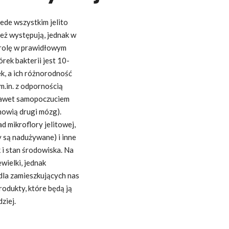
zede wszystkim jelito
eż występują, jednak w
ą rolę w prawidłowym
rek bakterii jest 10-
ek, a ich różnorodność
m.in. z odpornością
a nawet samopoczuciem
anowią drugi mózg).
 mikroflory jelitowej,
y są nadużywane) i inne
 i stan środowiska. Na
wielki, jednak
dla zamieszkujących nas
rodukty, które będą ją
ziej.