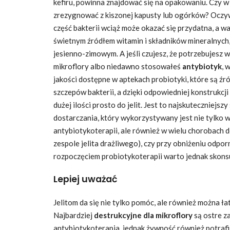
kefiru, powinna znajdować się na opakowaniu. Czy w 
zrezygnować z kiszonej kapusty lub ogórków? Oczywi
część bakterii wciąż może okazać się przydatna, a w
świetnym źródłem witamin i składników mineralnych,
jesienno-zimowym. A jeśli czujesz, że potrzebujesz 
mikroflory albo niedawno stosowałeś
antybiotyk
, 
jakości dostępne w aptekach probiotyki, które są ź
szczepów bakterii, a dzięki odpowiedniej konstrukcji
dużej ilości prosto do jelit. Jest to najskuteczniejsz
dostarczania, który wykorzystywany jest nie tylko w 
antybiotykoterapii, ale również w wielu chorobach do
zespole jelita drażliwego), czy przy obniżeniu odpor
rozpoczęciem probiotykoterapii warto jednak skonsu
Lepiej uważać
Jelitom da się nie tylko pomóc, ale również można ła
Najbardziej
destrukcyjne dla mikroflory
są ostre z
antybiotykoterapia, jednak żywność również potrafi 