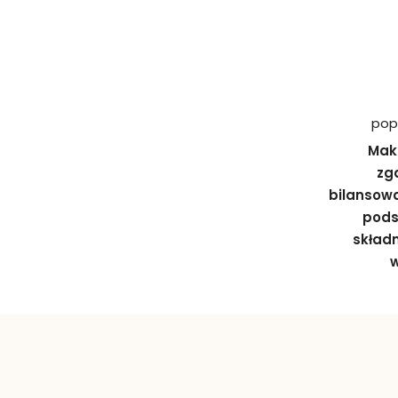
pop
Makr
zg
bilansowa
pod
składn