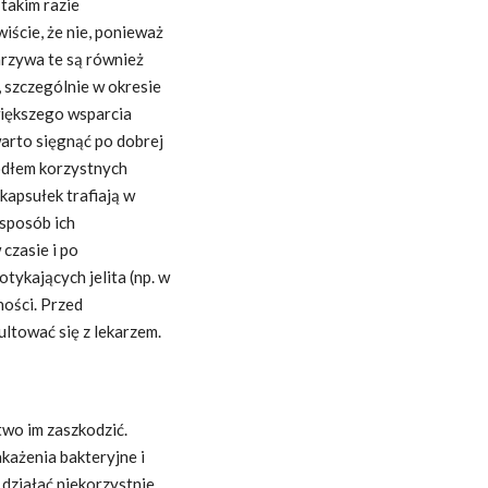
takim razie
ście, że nie, ponieważ
arzywa te są również
 szczególnie w okresie
większego wsparcia
warto sięgnąć po dobrej
ródłem korzystnych
 kapsułek trafiają w
y sposób ich
czasie i po
tykających jelita (np. w
ności. Przed
ltować się z lekarzem.
two im zaszkodzić.
akażenia bakteryjne i
działać niekorzystnie.