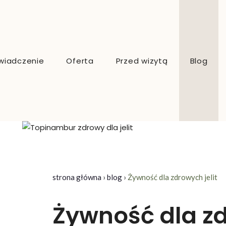
wiadczenie
Oferta
Przed wizytą
Blog
Dietetyk kliniczny online
Dietetyk sportowy online
strona główna
›
blog
›
Żywność dla zdrowych jelit
Konsultacje dietetyczne Kraków
Dieta indywidualna
Żywność dla zd
Analiza składu ciała