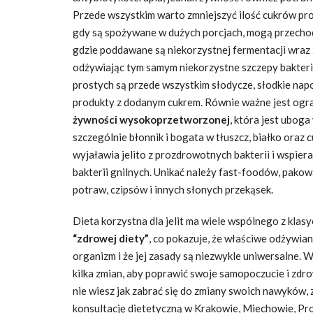
Przede wszystkim warto zmniejszyć ilość cukrów pro
gdy są spożywane w dużych porcjach, mogą przechodz
gdzie poddawane są niekorzystnej fermentacji wraz
odżywiając tym samym niekorzystne szczepy bakteri
prostych są przede wszystkim słodycze, słodkie napoj
produkty z dodanym cukrem. Równie ważne jest ogr
żywności wysokoprzetworzonej
, która jest uboga
szczególnie błonnik i bogata w tłuszcz, białko oraz c
wyjaławia jelito z prozdrowotnych bakterii i wspier
bakterii gnilnych. Unikać należy fast-foodów, pak
potraw, czipsów i innych słonych przekąsek.
Dieta korzystna dla jelit ma wiele wspólnego z klas
“zdrowej diety”
, co pokazuje, że właściwe odżywia
organizm i że jej zasady są niezwykle uniwersalne.
kilka zmian, aby poprawić swoje samopoczucie i zdrow
nie wiesz jak zabrać się do zmiany swoich nawyków,
konsultację dietetyczną w Krakowie, Miechowie, Pr