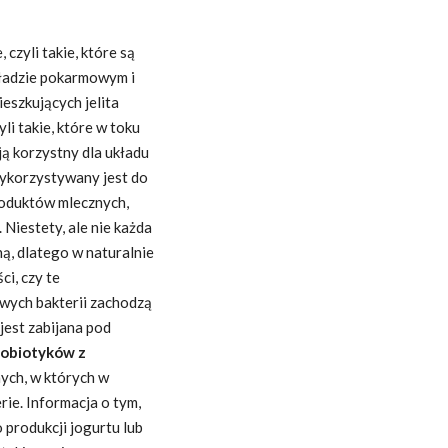
czyli takie, które są
kładzie pokarmowym i
eszkujących jelita
zyli takie, które w toku
ą korzystny dla układu
ykorzystywany jest do
oduktów mlecznych,
Niestety, ale nie każda
ą, dlatego w naturalnie
i, czy te
ywych bakterii zachodzą
jest zabijana pod
robiotyków z
nych, w których w
ie. Informacja o tym,
 produkcji jogurtu lub