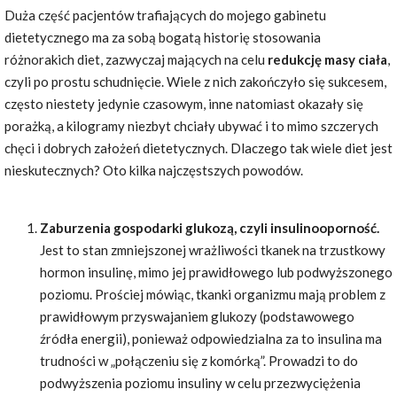
Duża część pacjentów trafiających do mojego gabinetu
dietetycznego ma za sobą bogatą historię stosowania
różnorakich diet, zazwyczaj mających na celu
redukcję masy ciała
,
czyli po prostu schudnięcie. Wiele z nich zakończyło się sukcesem,
często niestety jedynie czasowym, inne natomiast okazały się
porażką, a kilogramy niezbyt chciały ubywać i to mimo szczerych
chęci i dobrych założeń dietetycznych. Dlaczego tak wiele diet jest
nieskutecznych? Oto kilka najczęstszych powodów.
Zaburzenia gospodarki glukozą, czyli insulinooporność.
Jest to stan zmniejszonej wrażliwości tkanek na trzustkowy
hormon insulinę, mimo jej prawidłowego lub podwyższonego
poziomu. Prościej mówiąc, tkanki organizmu mają problem z
prawidłowym przyswajaniem glukozy (podstawowego
źródła energii), ponieważ odpowiedzialna za to insulina ma
trudności w „połączeniu się z komórką”. Prowadzi to do
podwyższenia poziomu insuliny w celu przezwyciężenia