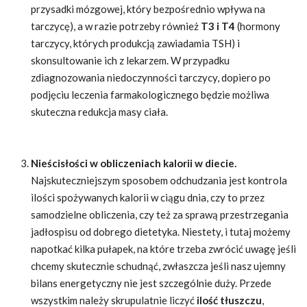
przysadki mózgowej, który bezpośrednio wpływa na
tarczycę), a w razie potrzeby również
T3 i T4
(hormony
tarczycy, których produkcją zawiadamia TSH) i
skonsultowanie ich z lekarzem. W przypadku
zdiagnozowania niedoczynności tarczycy, dopiero po
podjęciu leczenia farmakologicznego będzie możliwa
skuteczna redukcja masy ciała.
Nieścisłości w obliczeniach kalorii w diecie.
Najskuteczniejszym sposobem odchudzania jest kontrola
ilości spożywanych kalorii w ciągu dnia, czy to przez
samodzielne obliczenia, czy też za sprawą przestrzegania
jadłospisu od dobrego dietetyka. Niestety, i tutaj możemy
napotkać kilka pułapek, na które trzeba zwrócić uwagę jeśli
chcemy skutecznie schudnąć, zwłaszcza jeśli nasz ujemny
bilans energetyczny nie jest szczególnie duży. Przede
wszystkim należy skrupulatnie liczyć
ilość tłuszczu
,