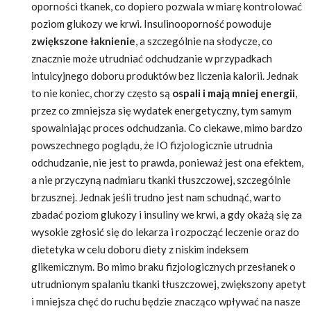
oporności tkanek, co dopiero pozwala w miarę kontrolować
poziom glukozy we krwi. Insulinooporność powoduje
zwiększone łaknienie
, a szczególnie na słodycze, co
znacznie może utrudniać odchudzanie w przypadkach
intuicyjnego doboru produktów bez liczenia kalorii. Jednak
to nie koniec, chorzy często są
ospali i mają mniej energii
,
przez co zmniejsza się wydatek energetyczny, tym samym
spowalniając proces odchudzania. Co ciekawe, mimo bardzo
powszechnego poglądu, że IO fizjologicznie utrudnia
odchudzanie, nie jest to prawda, ponieważ jest ona efektem,
a nie przyczyną nadmiaru tkanki tłuszczowej, szczególnie
brzusznej. Jednak jeśli trudno jest nam schudnąć, warto
zbadać poziom glukozy i insuliny we krwi, a gdy okażą się za
wysokie zgłosić się do lekarza i rozpocząć leczenie oraz do
dietetyka w celu doboru diety z niskim indeksem
glikemicznym. Bo mimo braku fizjologicznych przesłanek o
utrudnionym spalaniu tkanki tłuszczowej, zwiększony apetyt
i mniejsza chęć do ruchu będzie znacząco wpływać na nasze