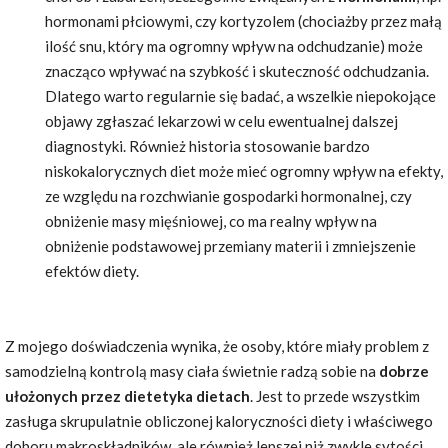
hormonami płciowymi, czy kortyzolem (chociażby przez małą
ilość snu, który ma ogromny wpływ na odchudzanie) może
znacząco wpływać na szybkość i skuteczność odchudzania.
Dlatego warto regularnie się badać, a wszelkie niepokojące
objawy zgłaszać lekarzowi w celu ewentualnej dalszej
diagnostyki. Również historia stosowanie bardzo
niskokalorycznych diet może mieć ogromny wpływ na efekty,
ze względu na rozchwianie gospodarki hormonalnej, czy
obniżenie masy mięśniowej, co ma realny wpływ na
obniżenie podstawowej przemiany materii i zmniejszenie
efektów diety.
Z mojego doświadczenia wynika, że osoby, które miały problem z
samodzielną kontrolą masy ciała świetnie radzą sobie na
dobrze
ułożonych przez dietetyka dietach
. Jest to przede wszystkim
zasługa skrupulatnie obliczonej kaloryczności diety i właściwego
doboru makroskładników, ale również lepszej niż zwykle sytości