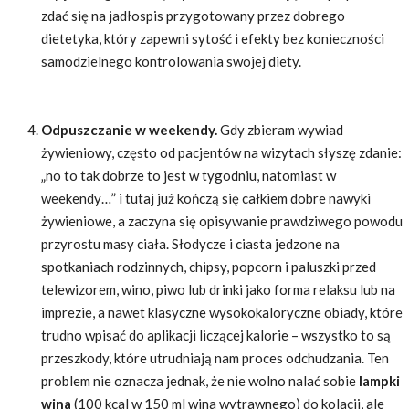
zdać się na jadłospis przygotowany przez dobrego
dietetyka, który zapewni sytość i efekty bez konieczności
samodzielnego kontrolowania swojej diety.
Odpuszczanie w weekendy.
Gdy zbieram wywiad
żywieniowy, często od pacjentów na wizytach słyszę zdanie:
„no to tak dobrze to jest w tygodniu, natomiast w
weekendy…” i tutaj już kończą się całkiem dobre nawyki
żywieniowe, a zaczyna się opisywanie prawdziwego powodu
przyrostu masy ciała. Słodycze i ciasta jedzone na
spotkaniach rodzinnych, chipsy, popcorn i paluszki przed
telewizorem, wino, piwo lub drinki jako forma relaksu lub na
imprezie, a nawet klasyczne wysokokaloryczne obiady, które
trudno wpisać do aplikacji liczącej kalorie – wszystko to są
przeszkody, które utrudniają nam proces odchudzania. Ten
problem nie oznacza jednak, że nie wolno nalać sobie
lampki
wina
(100 kcal w 150 ml wina wytrawnego) do kolacji, ale