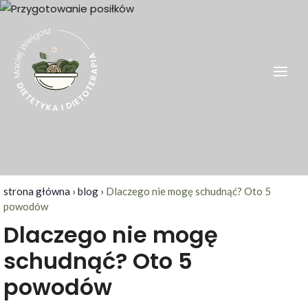
Skip
to
content
Dietetyk Kraków – Maciej Wielgosz
Dietetyk kliniczny, odchudzanie, Kraków i okolice
strona główna
›
blog
›
Dlaczego nie mogę schudnąć? Oto 5
powodów
Dlaczego nie mogę
schudnąć? Oto 5
powodów