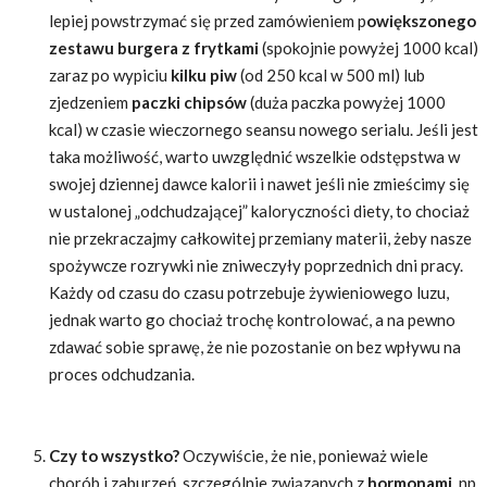
lepiej powstrzymać się przed zamówieniem p
owiększonego
zestawu burgera z frytkami
(spokojnie powyżej 1000 kcal)
zaraz po wypiciu
kilku piw
(od 250 kcal w 500 ml) lub
zjedzeniem
paczki chipsów
(duża paczka powyżej 1000
kcal) w czasie wieczornego seansu nowego serialu. Jeśli jest
taka możliwość, warto uwzględnić wszelkie odstępstwa w
swojej dziennej dawce kalorii i nawet jeśli nie zmieścimy się
w ustalonej „odchudzającej” kaloryczności diety, to chociaż
nie przekraczajmy całkowitej przemiany materii, żeby nasze
spożywcze rozrywki nie zniweczyły poprzednich dni pracy.
Każdy od czasu do czasu potrzebuje żywieniowego luzu,
jednak warto go chociaż trochę kontrolować, a na pewno
zdawać sobie sprawę, że nie pozostanie on bez wpływu na
proces odchudzania.
Czy to wszystko?
Oczywiście, że nie, ponieważ wiele
chorób i zaburzeń, szczególnie związanych z
hormonami
, np.