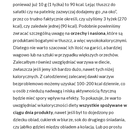
ponieważ już 10 g (1 łyżka) to 90 kcal. Lejąc tłuszcz do
sałatki czy na patelnię zazwyczaj dodajemy go „na oko”,
przez co trudno faktycznie określi, czy użyliśmy 3 łyżek (270
kcal), czy zaledwie jednej (90 kcal). Podobnie powinniśmy
zwracać szczególną uwagę na
orzechy i nasiona
, które są
produktami bogatymi w tłuszcz, a więc wysokokalorycznymi.
Dlatego nie warto szacować ich ilość na garści, a bardziej
wagowo lub na sztuki w przypadku większych orzechów.
Zalecałbym również uwzględniać warzywa w diecie,
zwłaszcza jeśli jemy ich bardzo dużo, nawet tych niżej
kalorycznych. Z całodziennej zalecanej dawki warzyw
bezproblemowo możemy uzyskać 100-200 kcal dziennie, co
u osób z niedużą nadwagą i niską aktywnością fizyczną
będzie mieć spory wpływ na efekty. To pokazuje, że warto
uwzględniać w kaloryczności diety
wszystkie spożywane w
ciągu dnia produkty
, nawet jeśli był to dojedzony po
dziecku obiad, cukierek w biurze, sok do drugiego śniadania,
czy jabłko gdzieś między obiadem a kolacją. Lub po prostu