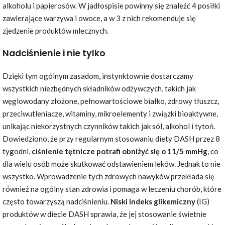
alkoholu i papierosów. W jadłospisie powinny się znaleźć 4 posiłki
zawierające warzywa i owoce, a w 3 z nich rekomenduje się
zjedzenie produktów mlecznych.
Nadciśnienie i nie tylko
Dzięki tym ogólnym zasadom, instynktownie dostarczamy
wszystkich niezbędnych składników odżywczych, takich jak
węglowodany złożone, pełnowartościowe białko, zdrowy tłuszcz,
przeciwutleniacze, witaminy, mikroelementy i związki bioaktywne,
unikając niekorzystnych czynników takich jak sól, alkohol i tytoń.
Dowiedziono, że przy regularnym stosowaniu diety DASH przez 8
tygodni,
ciśnienie tętnicze potrafi obniżyć się o 11/5 mmHg
, co
dla wielu osób może skutkować odstawieniem leków. Jednak to nie
wszystko. Wprowadzenie tych zdrowych nawyków przekłada się
również na ogólny stan zdrowia i pomaga w leczeniu chorób, które
często towarzyszą nadciśnieniu.
Niski indeks glikemiczny
(IG)
produktów w diecie DASH sprawia, że jej stosowanie świetnie