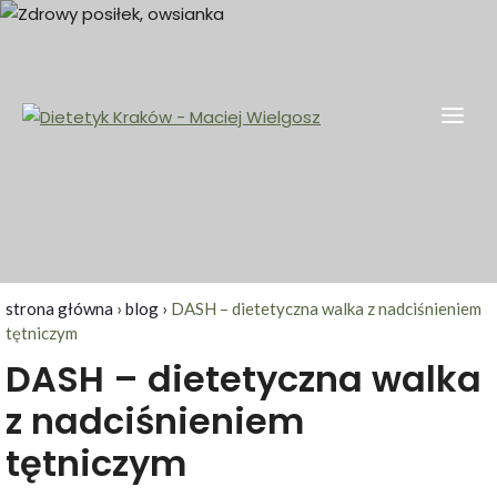
Skip
to
content
Dietetyk Kraków – Maciej Wielgosz
Dietetyk kliniczny, odchudzanie, Kraków i okolice
strona główna
›
blog
›
DASH – dietetyczna walka z nadciśnieniem
tętniczym
DASH – dietetyczna walka
z nadciśnieniem
tętniczym