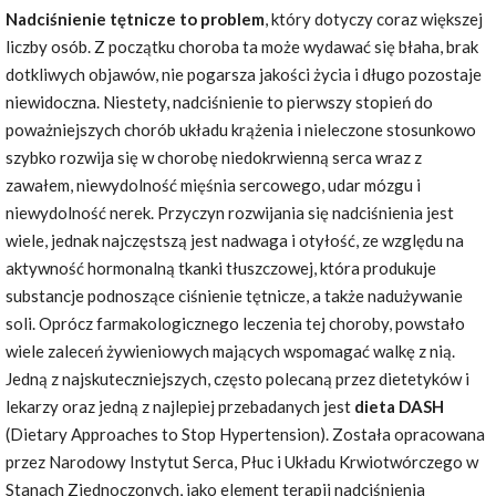
Nadciśnienie tętnicze to problem
, który dotyczy coraz większej
liczby osób. Z początku choroba ta może wydawać się błaha, brak
dotkliwych objawów, nie pogarsza jakości życia i długo pozostaje
niewidoczna. Niestety, nadciśnienie to pierwszy stopień do
poważniejszych chorób układu krążenia i nieleczone stosunkowo
szybko rozwija się w chorobę niedokrwienną serca wraz z
zawałem, niewydolność mięśnia sercowego, udar mózgu i
niewydolność nerek. Przyczyn rozwijania się nadciśnienia jest
wiele, jednak najczęstszą jest nadwaga i otyłość, ze względu na
aktywność hormonalną tkanki tłuszczowej, która produkuje
substancje podnoszące ciśnienie tętnicze, a także nadużywanie
soli. Oprócz farmakologicznego leczenia tej choroby, powstało
wiele zaleceń żywieniowych mających wspomagać walkę z nią.
Jedną z najskuteczniejszych, często polecaną przez dietetyków i
lekarzy oraz jedną z najlepiej przebadanych jest
dieta DASH
(Dietary Approaches to Stop Hypertension). Została opracowana
przez Narodowy Instytut Serca, Płuc i Układu Krwiotwórczego w
Stanach Zjednoczonych, jako element terapii nadciśnienia