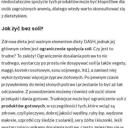
niedostateczne spożycie tych produktów może być kłopotliwe dla
osób zagrożonych anemią, dlatego wtedy warto skonsultować się
z dietetykiem.
Jak żyć bez soli?
Zdrowa dieta jest ważnym elementem diety DASH, jednak jej
głównym celem jest
ograniczenie spożycia soli
. Czy jest to
trudne? To zależy! Ograniczenie dosalania potraw to nic
trudnego, wystarczy po prostu nie dosypywać soli (a także vegety,
maggi, kostek rosołowym, sosu sojowego, itd.), a zamiast niej
wykorzystywać więcej przypraw ziołowych. Po pewnym czasie
przywykniemy do mniej słonych potraw i przestanie to być aż tak
odczuwalne. Z powodzeniem możemy również odrzucić słone
przekąski i dania gotowe. Trudniejsze może być ograniczenie soli z
produktów gotowych
, w szczególności tych, które wciąż są
zdrowe, czyli pieczywo, dobrej jakości wędliny, ryby (np. wędzone
makrele, szprotki czy śledzie z solanki), sery żółte i kiszonki. Jeśli
wystarczająco unikamy dosalania potraw, często zmieścimy się w