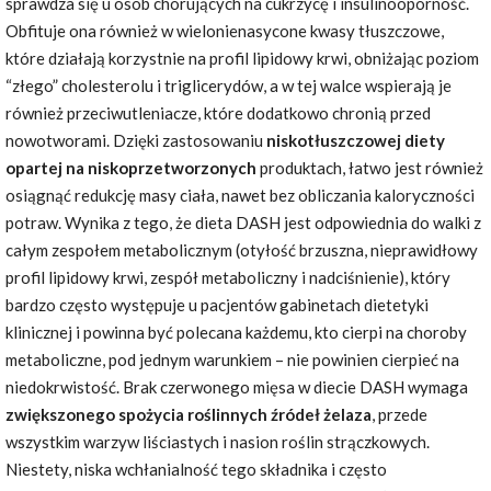
sprawdza się u osób chorujących na cukrzycę i insulinooporność.
Obfituje ona również w wielonienasycone kwasy tłuszczowe,
które działają korzystnie na profil lipidowy krwi, obniżając poziom
“złego” cholesterolu i triglicerydów, a w tej walce wspierają je
również przeciwutleniacze, które dodatkowo chronią przed
nowotworami. Dzięki zastosowaniu
niskotłuszczowej diety
opartej na niskoprzetworzonych
produktach, łatwo jest również
osiągnąć redukcję masy ciała, nawet bez obliczania kaloryczności
potraw. Wynika z tego, że dieta DASH jest odpowiednia do walki z
całym zespołem metabolicznym (otyłość brzuszna, nieprawidłowy
profil lipidowy krwi, zespół metaboliczny i nadciśnienie), który
bardzo często występuje u pacjentów gabinetach dietetyki
klinicznej i powinna być polecana każdemu, kto cierpi na choroby
metaboliczne, pod jednym warunkiem – nie powinien cierpieć na
niedokrwistość. Brak czerwonego mięsa w diecie DASH wymaga
zwiększonego spożycia roślinnych źródeł żelaza
, przede
wszystkim warzyw liściastych i nasion roślin strączkowych.
Niestety, niska wchłanialność tego składnika i często