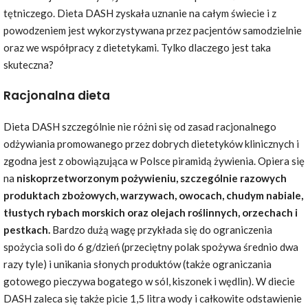
tętniczego. Dieta DASH zyskała uznanie na całym świecie i z
powodzeniem jest wykorzystywana przez pacjentów samodzielnie
oraz we współpracy z dietetykami. Tylko dlaczego jest taka
skuteczna?
Racjonalna dieta
Dieta DASH szczególnie nie różni się od zasad racjonalnego
odżywiania promowanego przez dobrych dietetyków klinicznych i
zgodna jest z obowiązująca w Polsce piramidą żywienia. Opiera się
na
niskoprzetworzonym pożywieniu, szczególnie razowych
produktach zbożowych, warzywach, owocach, chudym nabiale,
tłustych rybach morskich oraz olejach roślinnych, orzechach i
pestkach.
Bardzo dużą wagę przykłada się do ograniczenia
spożycia soli do 6 g/dzień (przeciętny polak spożywa średnio dwa
razy tyle) i unikania słonych produktów (także ograniczania
gotowego pieczywa bogatego w sól, kiszonek i wędlin). W diecie
DASH zaleca się także picie 1,5 litra wody i całkowite odstawienie