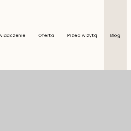
wiadczenie
Oferta
Przed wizytą
Blog
Dietetyk kliniczny online
Dietetyk sportowy online
Konsultacje dietetyczne Kraków
Dieta indywidualna
Analiza składu ciała