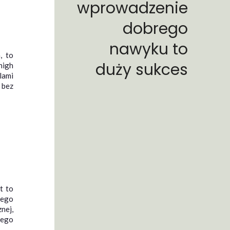
wprowadzenie
dobrego
nawyku to
, to
duży sukces
high
lami
 bez
t to
nego
nej,
tego