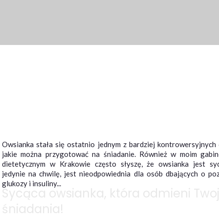
Owsianka stała się ostatnio jednym z bardziej kontrowersyjnych 
jakie można przygotować na śniadanie. Również w moim gabin
dietetycznym w Krakowie często słyszę, że owsianka jest sy
jedynie na chwilę, jest nieodpowiednia dla osób dbających o po
glukozy i insuliny...
Sycąca owsianka, która odmieni Two
śniadania!