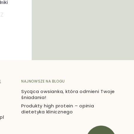
niki
z
Ę
NAJNOWSZE NA BLOGU
Sycąca owsianka, która odmieni Twoje
śniadania!
Produkty high protein – opinia
dietetyka klinicznego
pl
695