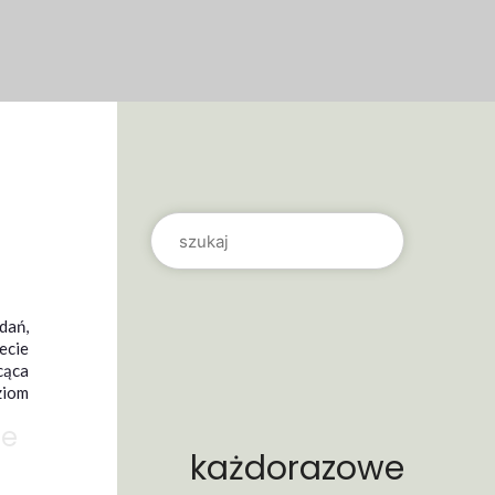
dań,
ecie
cąca
ziom
je
każdorazowe