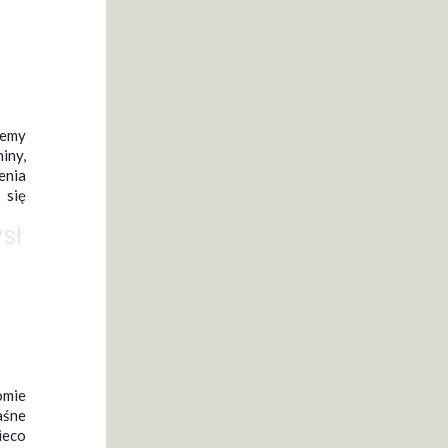
jemy
iny,
ienia
 się
sł
omie
aśne
ieco