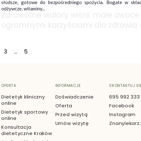
słodsze, gotowe do bezpośredniego spożycia. Bogate w skład
odżywcze, witaminy...
Zdrowotne walory wiśni: małe owoce 
ogromnymi korzyściami dla zdrowia
3
…
5
OFERTA
INFORMACJE
SKONTAKTUJ SI
Dietetyk kliniczny
Doświadczenie
695 992 333
online
Oferta
Facebook
Dietetyk sportowy
Przed wizytą
Instagram
online
Umów wizytę
Znanylekarz.
Konsultacja
dietetyczne Kraków