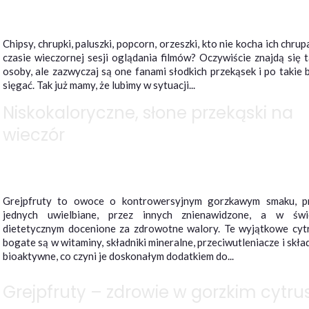
Chipsy, chrupki, paluszki, popcorn, orzeszki, kto nie kocha ich chru
czasie wieczornej sesji oglądania filmów? Oczywiście znajdą się t
osoby, ale zazwyczaj są one fanami słodkich przekąsek i po takie 
sięgać. Tak już mamy, że lubimy w sytuacji...
Niskokaloryczne, słone przekąski na
wieczór
Grejpfruty to owoce o kontrowersyjnym gorzkawym smaku, p
jednych uwielbiane, przez innych znienawidzone, a w świ
dietetycznym docenione za zdrowotne walory. Te wyjątkowe cyt
bogate są w witaminy, składniki mineralne, przeciwutleniacze i skład
bioaktywne, co czyni je doskonałym dodatkiem do...
Grejpfruty – zdrowie w gorzkim cytru