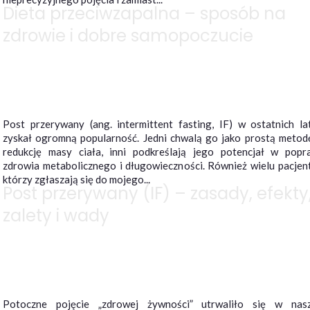
Dieta przeciwzapalna – sposób na
zdrowie i dobre samopoczucie
Post przerywany (ang. intermittent fasting, IF) w ostatnich la
zyskał ogromną popularność. Jedni chwalą go jako prostą metod
redukcję masy ciała, inni podkreślają jego potencjał w popr
zdrowia metabolicznego i długowieczności. Również wielu pacjen
którzy zgłaszają się do mojego...
Post przerywany (IF) – zasady, efekty
zalety i wady
Potoczne pojęcie „zdrowej żywności” utrwaliło się w nas