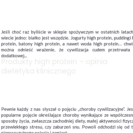
Jeśli choć raz byliście w sklepie spożywczym w ostatnich latach
wiecie jedno: białko jest wszędzie. Jogurty high protein, puddingi 
protein, batony high protein, a nawet woda high protein… chwi
można odnieść wrażenie, że cywilizacja cudem przetrwała
dodatkowej...
Produkty high protein – opinia
dietetyka klinicznego
Pewnie każdy z nas słyszał o pojęciu „choroby cywilizacyjne”. Jes
popularne pojęcie określające choroby wynikające ze współczes
sposoby życia, zwłaszcza zachodniej diety, małej aktywności fizycz
przewlekłego stresu, czy zaburzeń snu. Powoli odchodzi się od 
nieprecyzyjnego pojęcia i zamiast...