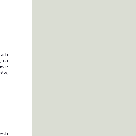
tach
ę na
awie
tów,
,
zych