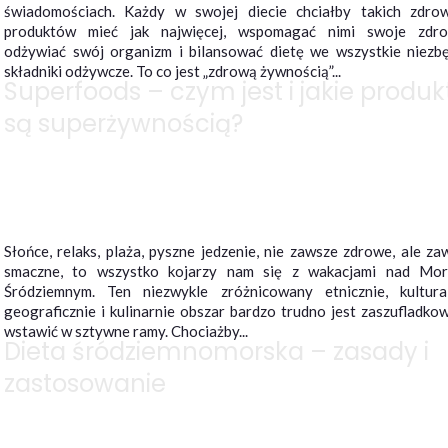
świadomościach. Każdy w swojej diecie chciałby takich zdro
produktów mieć jak najwięcej, wspomagać nimi swoje zdro
odżywiać swój organizm i bilansować dietę we wszystkie niezb
składniki odżywcze. To co jest „zdrową żywnością”...
Superfoods – czym jest i jakie produk
są superżywnością?
Słońce, relaks, plaża, pyszne jedzenie, nie zawsze zdrowe, ale za
smaczne, to wszystko kojarzy nam się z wakacjami nad Mo
Śródziemnym. Ten niezwykle zróżnicowany etnicznie, kultural
geograficznie i kulinarnie obszar bardzo trudno jest zaszufladkow
wstawić w sztywne ramy. Chociażby...
Dieta śródziemnomorska – zasady i
zastosowanie