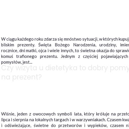
W ciągu każdego roku zdarza się mnóstwo sytuacji, w których kupu
bliskim prezenty. Święta Bożego Narodzenia, urodziny, imien
rocznice, dni matki, ojca i wiele innych, to świetna okazja do spraw
komuś trafionego prezentu. Jednym z częściej pojawiających
pomysłów, jest...
Czy wizyta u dietetyka to dobry pomy
na prezent?
Wiśnie, jeden z owocowych symboli lata, który króluje na przeł
lipca i sierpnia na lokalnych targach i w warzywniakach. Czasem kw
i odświeżające, świetne do przetworów i wypieków, czasem n