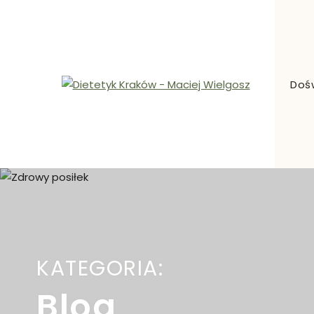
Skip
to
content
Doś
Dietetyk Kraków – Maciej Wielgosz
Dietetyk kliniczny, odchudzanie, Kraków i okolice
KATEGORIA:
Blog