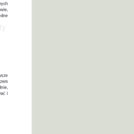
wych
wie,
ędne
ty
wsze
rzem
nie,
ać i