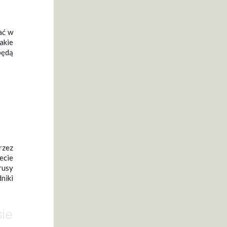
pać w
akie
będą
rzez
ecie
rusy
niki
sie