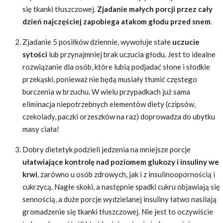
się tkanki tłuszczowej.
Zjadanie małych porcji przez cały
dzień najczęściej zapobiega atakom głodu przed snem
.
Zjadanie 5 posiłków dziennie, wywołuje stałe
uczucie
sytości
lub przynajmniej brak uczucia głodu. Jest to idealne
rozwiązanie dla osób, które lubią podjadać słone i słodkie
przekąski, ponieważ nie będą musiały tłumić częstego
burczenia w brzuchu. W wielu przypadkach już sama
eliminacja niepotrzebnych elementów diety (czipsów,
czekolady, paczki orzeszków na raz) doprowadza do ubytku
masy ciała!
Dobry dietetyk podzieli jedzenia na mniejsze porcje
ułatwiające kontrolę nad poziomem glukozy i insuliny we
krwi
, zarówno u osób zdrowych, jak i z insulinoopornością i
cukrzycą. Nagłe skoki, a następnie spadki cukru objawiają się
sennością, a duże porcje wydzielanej insuliny łatwo nasilają
gromadzenie się tkanki tłuszczowej. Nie jest to oczywiście