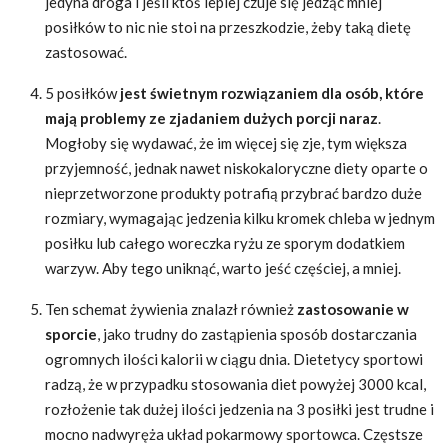
jedyna droga i jeśli ktoś lepiej czuje się jedząc mniej
posiłków to nic nie stoi na przeszkodzie, żeby taką dietę
zastosować.
5 posiłków
jest świetnym rozwiązaniem dla osób, które
mają problemy ze zjadaniem dużych porcji naraz
.
Mogłoby się wydawać, że im więcej się zje, tym większa
przyjemność, jednak nawet niskokaloryczne diety oparte o
nieprzetworzone produkty potrafią przybrać bardzo duże
rozmiary, wymagając jedzenia kilku kromek chleba w jednym
posiłku lub całego woreczka ryżu ze sporym dodatkiem
warzyw. Aby tego uniknąć, warto jeść częściej, a mniej.
Ten schemat żywienia znalazł również
zastosowanie w
sporcie
, jako trudny do zastąpienia sposób dostarczania
ogromnych ilości kalorii w ciągu dnia. Dietetycy sportowi
radzą, że w przypadku stosowania diet powyżej 3000 kcal,
rozłożenie tak dużej ilości jedzenia na 3 posiłki jest trudne i
mocno nadwyręża układ pokarmowy sportowca. Częstsze