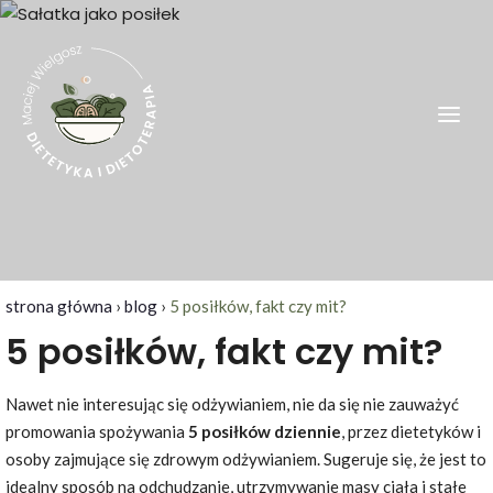
Skip
to
content
Dietetyk Kraków – Maciej Wielgosz
Dietetyk kliniczny, odchudzanie, Kraków i okolice
strona główna
›
blog
›
5 posiłków, fakt czy mit?
5 posiłków, fakt czy mit?
Nawet nie interesując się odżywianiem, nie da się nie zauważyć
promowania spożywania
5 posiłków dziennie
, przez dietetyków i
osoby zajmujące się zdrowym odżywianiem. Sugeruje się, że jest to
idealny sposób na odchudzanie, utrzymywanie masy ciała i stałe