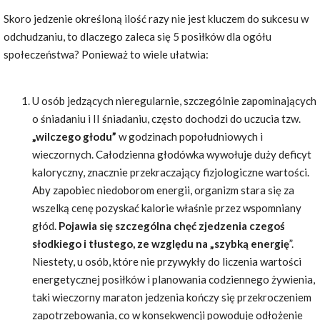
Skoro jedzenie określoną ilość razy nie jest kluczem do sukcesu w
odchudzaniu, to dlaczego zaleca się 5 posiłków dla ogółu
społeczeństwa? Ponieważ to wiele ułatwia:
U osób jedzących nieregularnie, szczególnie zapominających
o śniadaniu i II śniadaniu, często dochodzi do uczucia tzw.
„wilczego głodu”
w godzinach popołudniowych i
wieczornych. Całodzienna głodówka wywołuje duży deficyt
kaloryczny, znacznie przekraczający fizjologiczne wartości.
Aby zapobiec niedoborom energii, organizm stara się za
wszelką cenę pozyskać kalorie właśnie przez wspomniany
głód.
Pojawia się szczególna chęć zjedzenia czegoś
słodkiego i tłustego, ze względu na „szybką energię
”.
Niestety, u osób, które nie przywykły do liczenia wartości
energetycznej posiłków i planowania codziennego żywienia,
taki wieczorny maraton jedzenia kończy się przekroczeniem
zapotrzebowania, co w konsekwencji powoduje odłożenie